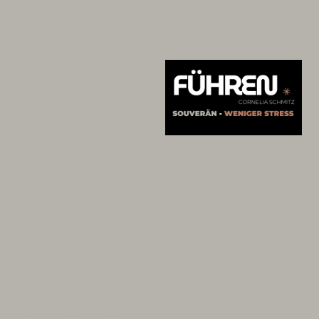
Mir ist es wichtig,
dass Sie als Kunde
von Beginn an das
Budget für die
Begleitung kennen
und nicht befürchten
müssen, dass es am
Ende mehr kostet als
Sie erwartet haben.
Sollten wir den Inhalt
unserer
Zusammenarbeit
deutlich ausweiten,
sprechen wir offen
darüber und klären,
was im Festpreis
enthalten ist oder ob
ein Folgeangebot
der faire nächste