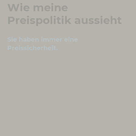
Wie meine
Preispolitik aussieht
Sie haben immer eine
Preissicherheit.
Nach einem ersten, für Sie kostenfreien,
Gespräch erhalten Sie von mir ein Angebot
mit einem pauschalen Festpreis.
Dieser Festpreis basiert auf dem, was wir
inhaltlich besprochen und zeitlich
veranschlagt haben. Selbst wenn wir etwas
mehr Zeit brauchen, um Ihre Ziele zu
erreichen, bleibt es bei dem vereinbarten
Festpreis.