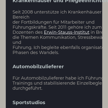
Krankenhäuser und Pflegeeinrichtu
Seit 2008 unterstütze ich Krankenhäuser i
Bereich
der Fortbildungen für Mitarbeiter und
Führungskräfte. Seit 2011 gehöre ich zum Kr
Dozenten des
Erwin-Stauss-Institut
in Brem
die Themen Kommunikation, Stressbewält
und
Führung. Ich begleite ebenfalls organisator
Phasen des Wandels.
Automobilzulieferer
Für Automobilzulieferer habe ich Führungsk
Trainings und stabilisierende Einzelbegleit
durchgeführt.
Sportstudios