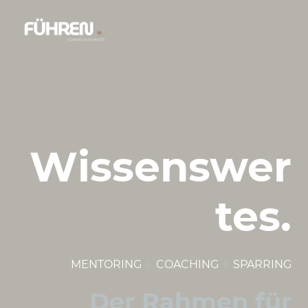
Wissenswer
tes.
MENTORING
✧
COACHING
✧
SPARRING
Der Rahmen für